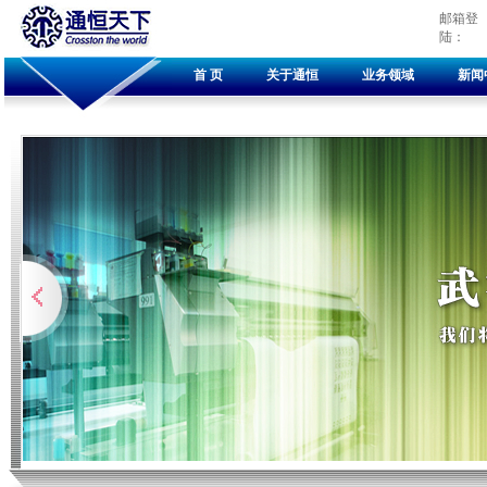
邮箱登
陆：
首 页
关于通恒
业务领域
新闻